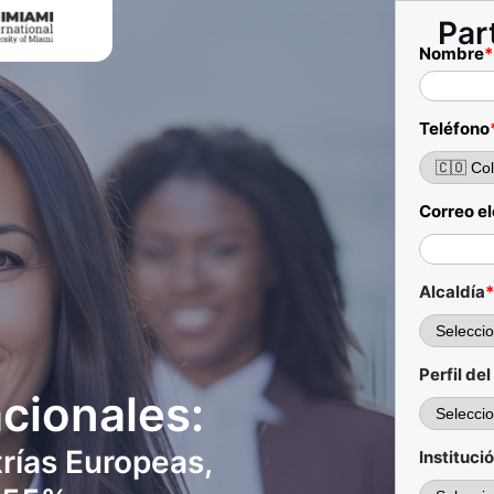
Par
Nombre
*
Teléfono
Correo e
Alcaldía
Perfil de
cionales:
rías Europeas,
Instituci