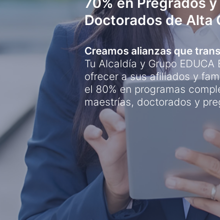
70% en Pregrados y
Doctorados de Alta 
Creamos alianzas que tran
Tu Alcaldía y Grupo EDUCA
ofrecer a sus afiliados y fa
el 80% en programas comple
maestrías, doctorados y pre