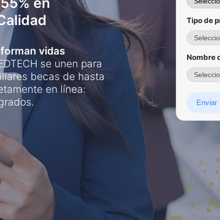
 55% en
Calidad
Tipo de 
sforman vidas
Nombre d
 EDTECH se unen para
miliares becas de hasta
tamente en línea:
grados.
Enviar