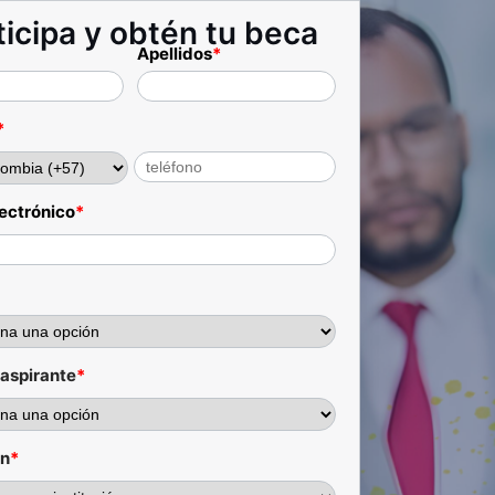
ticipa y obtén tu beca
Apellidos
*
*
lectrónico
*
*
l aspirante
*
ón
*